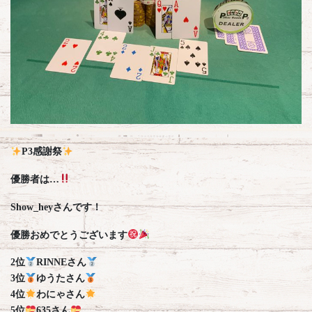
P3感謝祭
優勝者は…
Show_heyさんです！
優勝おめでとうございます
2位
RINNEさん
3位
ゆうたさん
4位
わにゃさん
5位
635さん