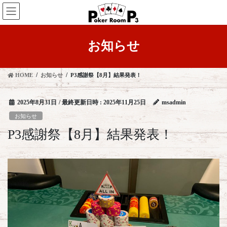
コ
ナ
ン
ビ
テ
ゲ
ン
ー
お知らせ
ツ
シ
へ
ョ
ス
ン
HOME
お知らせ
P3感謝祭【8月】結果発表！
キ
に
ッ
移
プ
動
2025年8月31日
/ 最終更新日時 :
2025年11月25日
msadmin
お知らせ
P3感謝祭【8月】結果発表！