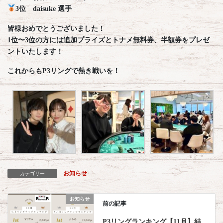
3位 daisuke 選手
皆様おめでとうございました！
1位〜3位の方には追加プライズとトナメ無料券、半額券をプレゼ
ントいたします！
これからもP3リングで熱き戦いを！
お知らせ
カテゴリー
お知らせ
前の記事
P3リングランキング【11月】結