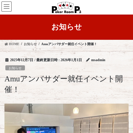
コ
ナ
ン
ビ
テ
ゲ
ン
ー
お知らせ
ツ
シ
へ
ョ
ス
ン
HOME
お知らせ
Amuアンバサダー就任イベント開催！
キ
に
ッ
移
プ
動
2025年12月7日
/ 最終更新日時 :
2026年1月1日
msadmin
お知らせ
Amuアンバサダー就任イベント開
催！