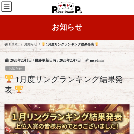
コ
ナ
ン
ビ
テ
ゲ
ン
ー
お知らせ
ツ
シ
へ
ョ
ス
ン
HOME
お知らせ
1月度リングランキング結果発表
キ
に
ッ
移
プ
動
2026年2月1日
/ 最終更新日時 :
2026年2月7日
msadmin
お知らせ
1月度リングランキング結果発
表