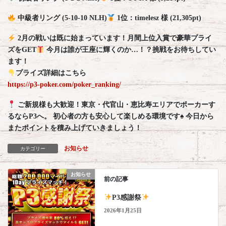
中級者リング (5-10-10 NLH)
1位：timelesz 様 (21,305pt)
2月の戦いは既に始まっています！月間上位入賞で豪華プライ
ズをGET
今月は誰が王座に輝くのか…！？挑戦をお待ちしてい
ます！
プライズ詳細はこちら
https://p3-poker.com/poker_ranking/
ご新規様も大歓迎！東京・代官山・恵比寿エリアでポーカーす
るならP3へ。 初心者の方も安心して楽しめる環境です
♠️
今日から
またポイントを積み上げていきましょう！
お知らせ
カテゴリー
お知らせ
前の記事
P3感謝祭
2026年1月25日