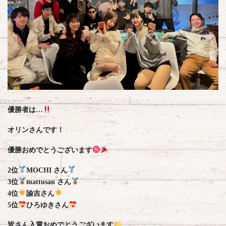
優勝者は…
オリンさんです！
優勝おめでとうございます
2位
MOCHI さん
3位
mattusan さん
4位
諭吉さん
5位
ひろゆきさん
皆さん入賞おめでとうございます