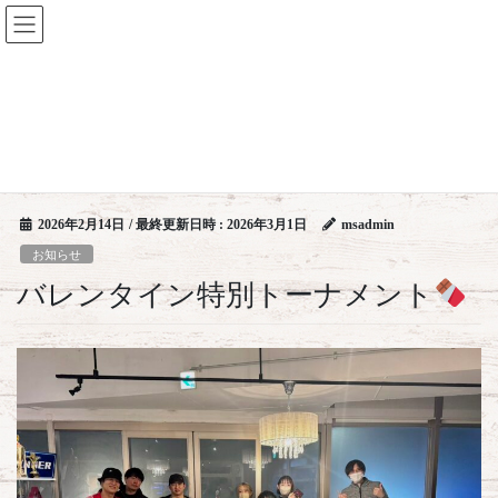
コ
ナ
ン
ビ
テ
ゲ
ン
ー
お知らせ
ツ
シ
へ
ョ
ス
ン
HOME
お知らせ
バレンタイン特別トーナメント
キ
に
ッ
移
プ
動
2026年2月14日
/ 最終更新日時 :
2026年3月1日
msadmin
お知らせ
バレンタイン特別トーナメント