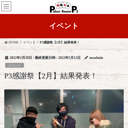
コ
ナ
ン
ビ
テ
ゲ
ン
ー
イベント
ツ
シ
へ
ョ
ス
ン
HOME
イベント
P3感謝祭【2月】結果発表！
キ
に
ッ
移
プ
動
2022年2月20日
/ 最終更新日時 :
2022年5月12日
msadmin
イベント
P3感謝祭【2月】結果発表！