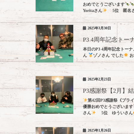
おめでとうございます
Yoritaさん
5位 匿名さ 
2025年3月30日
P3 4周年記念トー
本日のP3 4周年記念トー
ん
ゾノさん でした
お
2025年2月23日
P3感謝祭【2月】
第42回P3感謝祭《プラ
優勝おめでとうございます
さん
5位 ゆういさん
2025年1月26日