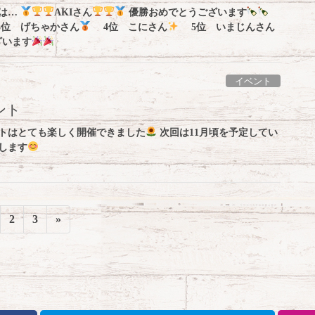
は…
AKIさん
優勝おめでとうございます
位 げちゃかさん
4位 こにさん
5位 いまじんさん
ざいます
イベント
ント
トはとても楽しく開催できました
次回は11月頃を予定してい
します
固
固
2
3
»
定
定
ペ
ペ
ー
ー
ジ
ジ