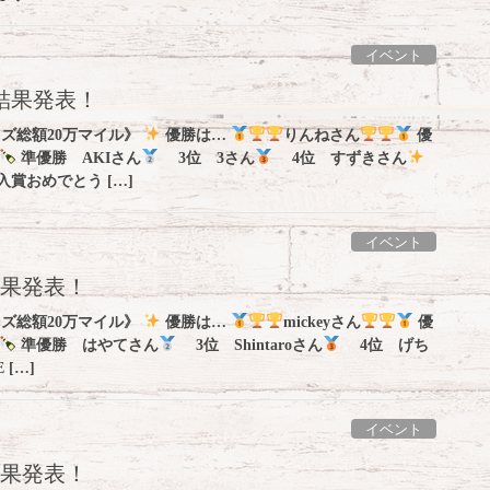
イベント
】結果発表！
イズ総額20万マイル》
優勝は…
りんねさん
優
準優勝 AKIさん
3位 3さん
4位 すずきさん
入賞おめでとう […]
イベント
結果発表！
イズ総額20万マイル》
優勝は…
mickeyさん
優
準優勝 はやてさん
3位 Shintaroさん
4位 げち
[…]
イベント
結果発表！