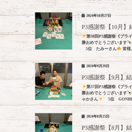
2024年10月27日
P3感謝祭【10月
第38回P3感謝祭《プラ
勝おめでとうございます
5位 たみーさん
皆様
2024年9月29日
P3感謝祭【9月】
第37回P3感謝祭《プラ
勝おめでとうございます
ゃかさん
5位 GONBE 
2024年8月25日
P3感謝祭【8月】