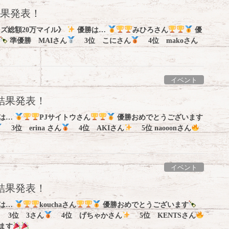
結果発表！
イズ総額20万マイル》
優勝は…
みひろさん
優
準優勝 MAIさん
3位 こにさん
4位 makoさん
イベント
】結果発表！
は…
PJサイトウさん
優勝おめでとうございます
3位 erina さん
4位 AKIさん
5位 naooonさん
イベント
】結果発表！
は…
kouchaさん
優勝おめでとうございます
3位 3さん
4位 げちゃかさん
5位 KENTSさん
ます