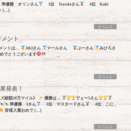
準優勝 オリンさん
3位 Toyodaさん
4位 Koki
[…]
イベント
ナメント
ナメントは…
AKIさん
マールさん
ぶーさん
みひろさ
めでとうございます
イベント
結果発表！
イズ総額20万マイル》
優勝は…
でぇ〜5さん
準優勝 3さん
3位 マスタードさん
4位 こに
皆様入賞おめで […]
イベント