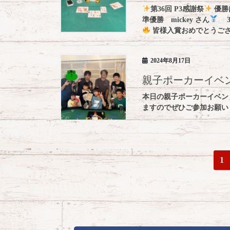
第36回 P3感謝祭
優勝
準優勝 mickey さん
3
皆様入賞おめでとうご
2024年8月17日
親子ポーカーイベ
本日の親子ポーカーイベン
ますのでぜひご参加お願い
投
固
1
稿
定
ペ
ナ
ー
ビ
ジ
ゲ