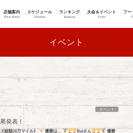
店舗案内
スケジュール
ランキング
大会＆イベント
フー
Poker Room
Schedule
Ranking
Event
F
イベント
イベント
結果発表！
イズ総額20万マイル》
優勝は…
Raiさん
優勝