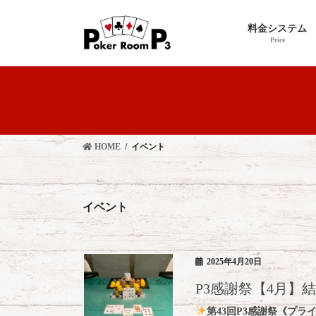
コ
ナ
ン
ビ
料金システム
テ
ゲ
Price
ン
ー
ツ
シ
へ
ョ
ス
ン
キ
に
ッ
移
HOME
イベント
プ
動
イベント
2025年4月20日
P3感謝祭【4月】
第43回P3感謝祭《プラ