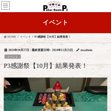
コ
ナ
ン
ビ
テ
ゲ
ン
ー
イベント
ツ
シ
へ
ョ
ス
ン
HOME
イベント
P3感謝祭【10月】結果発表！
キ
に
ッ
移
プ
動
2024年10月27日
/ 最終更新日時 :
2024年11月25日
msadmin
イベント
P3感謝祭【10月】結果発表！