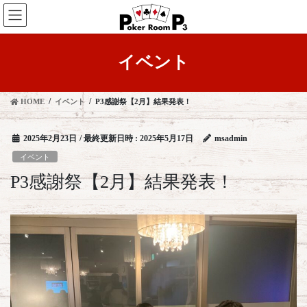
コ
ナ
ン
ビ
テ
ゲ
ン
ー
イベント
ツ
シ
へ
ョ
ス
ン
HOME
イベント
P3感謝祭【2月】結果発表！
キ
に
ッ
移
プ
動
2025年2月23日
/ 最終更新日時 :
2025年5月17日
msadmin
イベント
P3感謝祭【2月】結果発表！