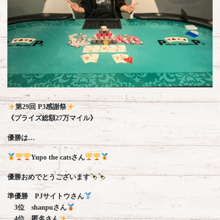
第29回 P3感謝祭
《プライズ総額27万マイル》
優勝は…
Yupo the catsさん
優勝おめでとうございます
準優勝 PJサイトウさん
3位 shanpuさん
4位 匿名さん