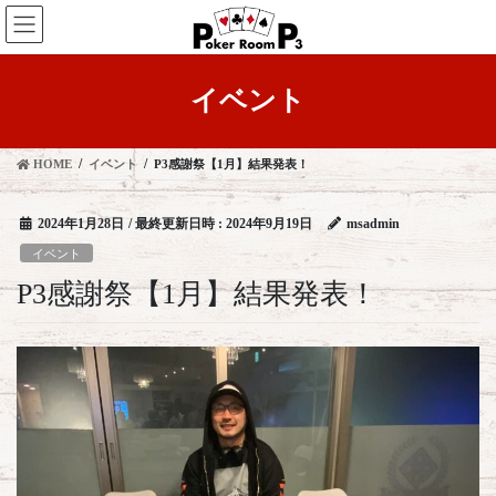
コ
ナ
ン
ビ
テ
ゲ
ン
ー
イベント
ツ
シ
へ
ョ
ス
ン
HOME
イベント
P3感謝祭【1月】結果発表！
キ
に
ッ
移
プ
動
2024年1月28日
/ 最終更新日時 :
2024年9月19日
msadmin
イベント
P3感謝祭【1月】結果発表！