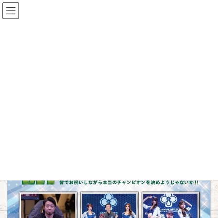
コ
ナ
ン
ビ
テ
ゲ
ン
ー
お知らせ
ツ
シ
へ
ョ
ス
ン
HOME
お知らせ
WPT &JOPT祝勝トーナメント
キ
に
ッ
移
プ
動
2026年1月17日
/ 最終更新日時 :
2026年2月7日
msadmin
お知らせ
WPT &JOPT祝勝トーナメント