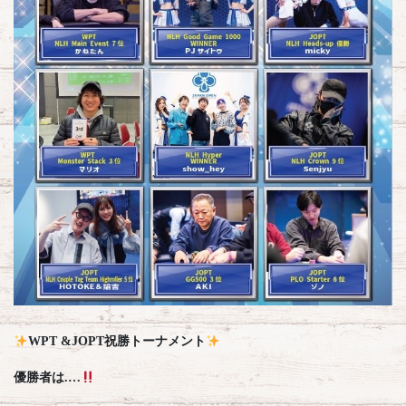
WPT &JOPT祝勝トーナメント
優勝者は.…