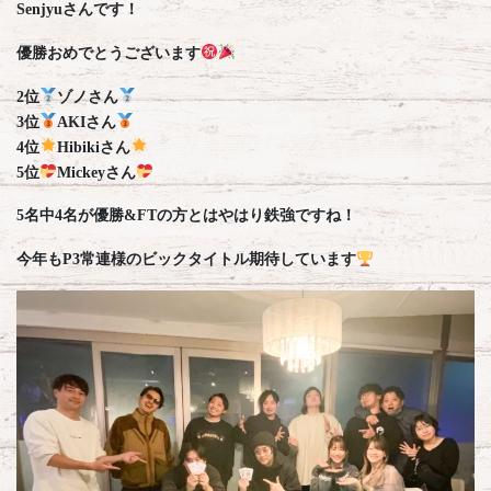
Senjyuさんです！
優勝おめでとうございます
2位
ゾノさん
3位
AKIさん
4位
Hibikiさん
5位
Mickeyさん
5名中4名が優勝&FTの方とはやはり鉄強ですね！
今年もP3常連様のビックタイトル期待しています