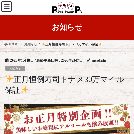
コ
ナ
ン
ビ
テ
ゲ
ン
ー
お知らせ
ツ
シ
へ
ョ
ス
ン
HOME
お知らせ
正月恒例寿司トナメ30万マイル保証
キ
に
ッ
移
プ
動
2026年1月18日
/ 最終更新日時 :
2026年2月7日
msadmin
お知らせ
正月恒例寿司トナメ30万マイル
保証