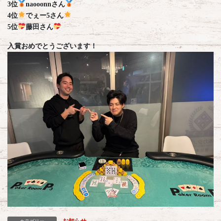
3位
naooonnさん
4位
でぇー5さん
5位
藤田さん
入賞おめでとうございます！
お知らせ